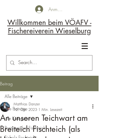
Anmelden
Willkommen beim VÖAFV -
Fischereiverein Wieselburg
Kontakt
Beitrag
Alle Beiträge
Matthias Danzer
Alle Beiträge
12. Okt. 2023
1 Min. Lesezeit
An unseren Teichwart am
alle Kategorien
Breiteich Fischteich (als
Breiteneicher Fischteich
Fürholz Fischteich