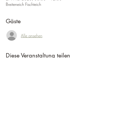
Breiteneich Fischteich
Gäste
Alle ansehen
Diese Veranstaltung teilen
VÖAFV - Fischereiverein Wieselburg
Manfred Schuster
Getreidegasse 6/13, 3252 Petzenkirchen
office@fischereiverein-wieselburg.com
+43 66
4 2345362