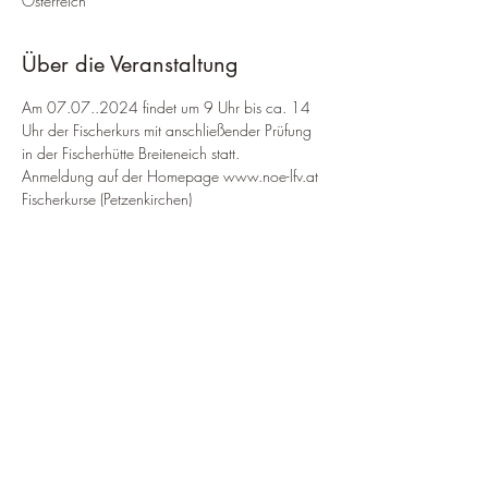
Österreich
Über die Veranstaltung
Am 07.07..2024 findet um 9 Uhr bis ca. 14 
Uhr der Fischerkurs mit anschließender Prüfung 
in der Fischerhütte Breiteneich statt.
Anmeldung auf der Homepage www.noe-lfv.at 
Fischerkurse (Petzenkirchen)
Diese Veranstaltung teilen
VÖAFV - Fischereiverein Wieselburg
Manfred Schuster