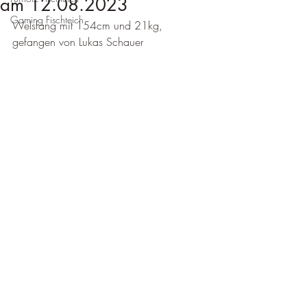
am 12.08.2023
Gaming Fischteich
Welsfang mit 154cm und 21kg, 
gefangen von Lukas Schauer