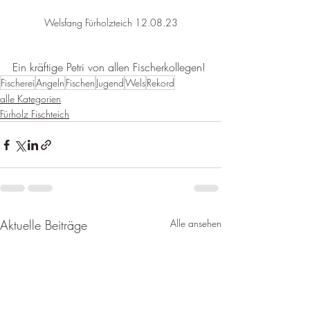
Welsfang Fürholzteich 12.08.23
Ein kräftige Petri von allen Fischerkollegen!
Fischerei
Angeln
Fischen
Jugend
Wels
Rekord
alle Kategorien
Fürholz Fischteich
Aktuelle Beiträge
Alle ansehen