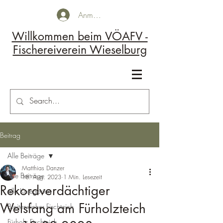
Anmelden
Willkommen beim VÖAFV -
Fischereiverein Wieselburg
Kontakt
Beitrag
Alle Beiträge
Matthias Danzer
Alle Beiträge
18. Aug. 2023
1 Min. Lesezeit
Rekordverdächtiger
alle Kategorien
Welsfang am Fürholzteich
Breiteneicher Fischteich
Fürholz Fischteich