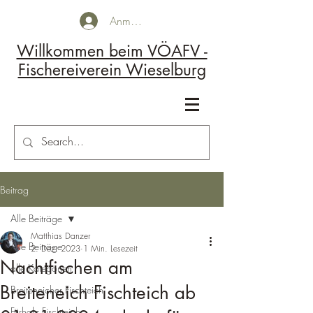
Anmelden
Willkommen beim VÖAFV -
Fischereiverein Wieselburg
Kontakt
Beitrag
Alle Beiträge
Matthias Danzer
Alle Beiträge
2. Dez. 2023
1 Min. Lesezeit
Nachtfischen am
alle Kategorien
Breiteneich Fischteich ab
Breiteneicher Fischteich
Fürholz Fischteich